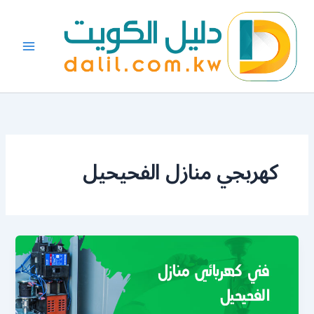
خطي
لى
لمحتوى
كهربجي منازل الفحيحيل