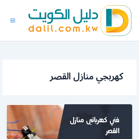
خطي
لى
لمحتوى
كهربجي منازل القصر