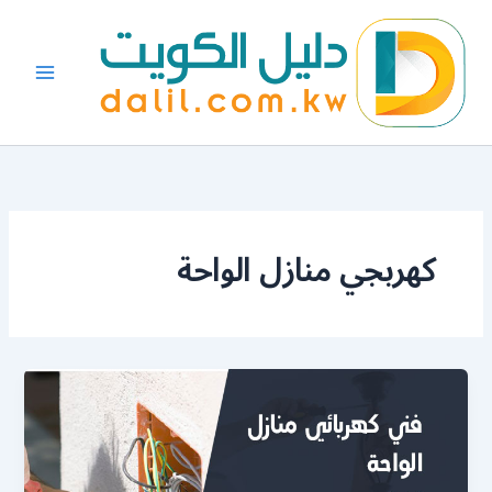
خطي
لى
لمحتوى
كهربجي منازل الواحة