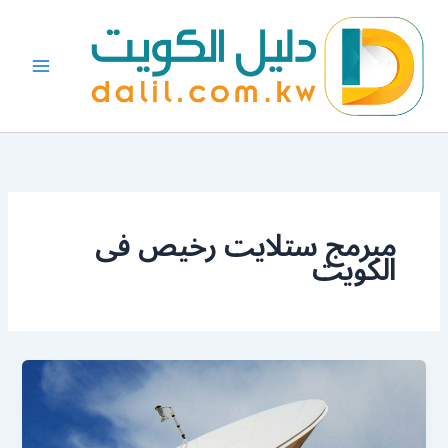
خطي
لى
لمحتوى
مبرمج ستلايت رخيص فى
الكويت