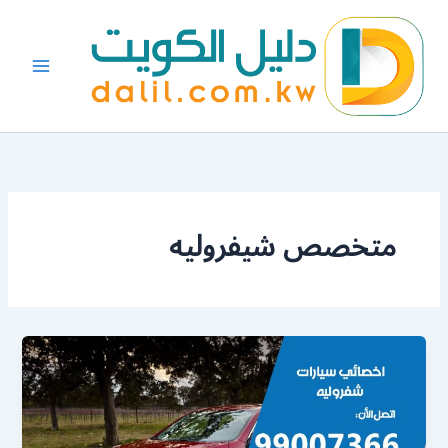
خطي
لى
لمحتوى
متخصص شيفروليه