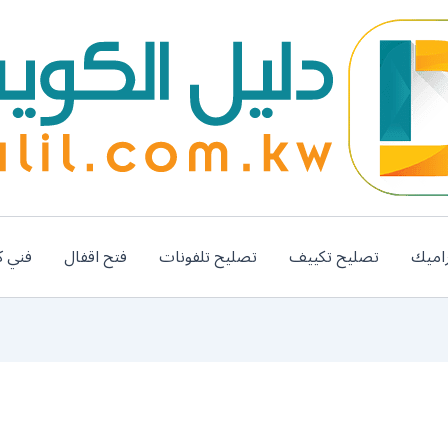
اميك
تصليح تكييف
تصليح تلفونات
فتح اقفال
فني ك