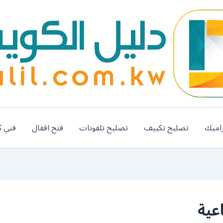
اميك
تصليح تكييف
تصليح تلفونات
فتح اقفال
فني ك
عية