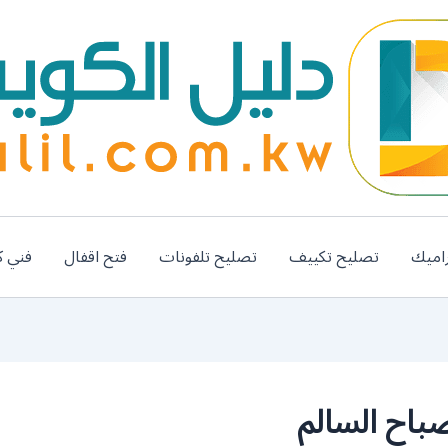
اميك
تصليح تكييف
تصليح تلفونات
فتح اقفال
فني ك
باح السالم