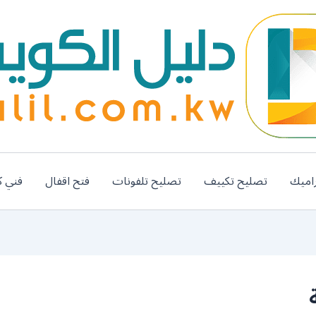
اميك
تصليح تكييف
تصليح تلفونات
فتح اقفال
فني ك