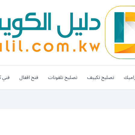
اميك
تصليح تكييف
تصليح تلفونات
فتح اقفال
فني ك