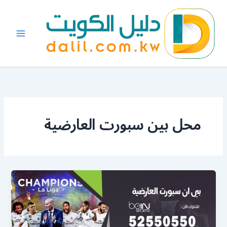
خطي
لى
لمحتوى
محل بين سبورت العارضية