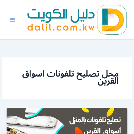
خطي
لى
لمحتوى
محل تصليح تلفونات اسواق
القرين