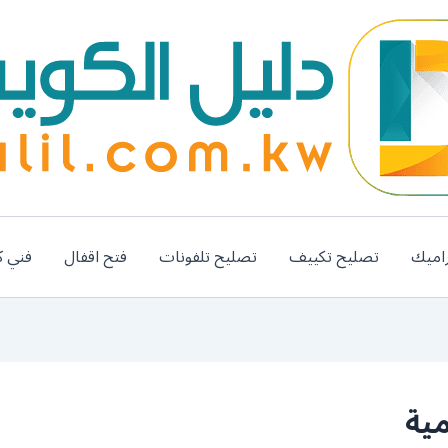
اميك
تصليح تكييف
تصليح تلفونات
فتح اقفال
فني ك
ية