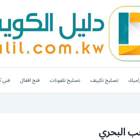
اميك
تصليح تكييف
تصليح تلفونات
فتح اقفال
فني ك
ب البحري