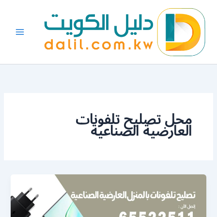
خطي
لى
لمحتوى
محل تصليح تلفونات
العارضية الصناعية