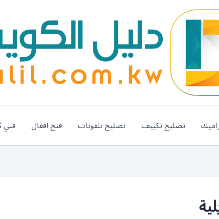
اميك
تصليح تكييف
تصليح تلفونات
فتح اقفال
فني ك
ية