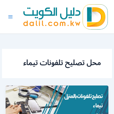
خطي
لى
لمحتوى
محل تصليح تلفونات تيماء