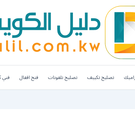
اميك
تصليح تكييف
تصليح تلفونات
فتح اقفال
فني ك