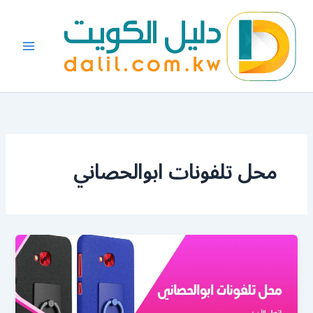
خطي
لى
لمحتوى
محل تلفونات ابوالحصاني