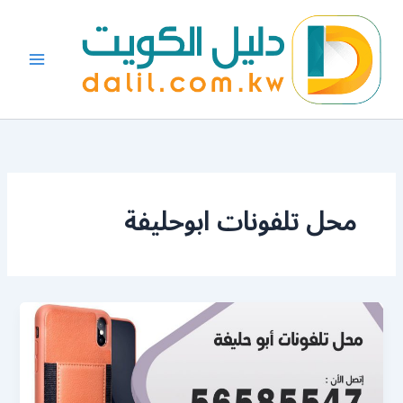
خطي
لى
لمحتوى
محل تلفونات ابوحليفة