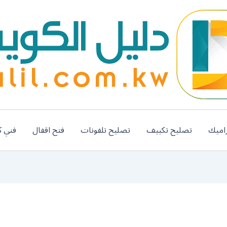
اميك
تصليح تكييف
تصليح تلفونات
فتح اقفال
فني ك