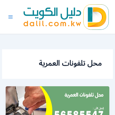
خطي
لى
لمحتوى
محل تلفونات العمرية