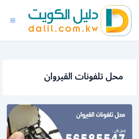
خطي
لى
لمحتوى
محل تلفونات القيروان