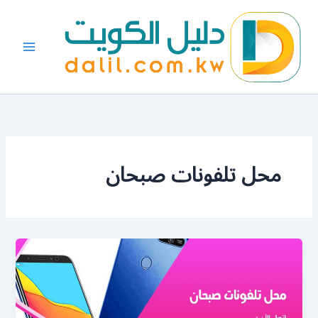
خطي
لى
لمحتوى
محل تلفونات صبحان