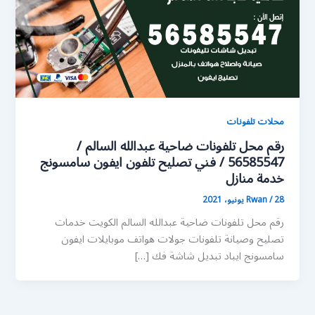
محلات تلفونات
رقم محل تلفونات ضاحية عبدالله السالم /
56585547 / فني تصليح تلفون ايفون سامسونج
خدمة منازل
28 يونيو، 2021
/
Rwan
رقم محل تلفونات ضاحية عبدالله السالم الكويت خدمات
تصليح وصيانة تلفونات جولات هواتف موبايلات ايفون
سامسونج ايباد تبديل شاشة فك […]