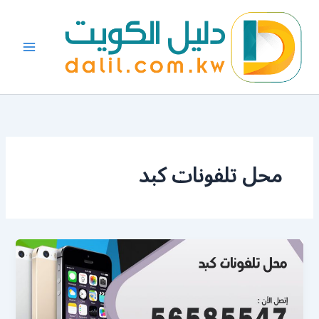
خطي
لى
لمحتوى
محل تلفونات كبد