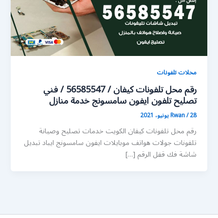
محلات تلفونات
رقم محل تلفونات كيفان / 56585547 / فني
تصليح تلفون ايفون سامسونج خدمة منازل
28 يونيو، 2021
/
Rwan
رقم محل تلفونات كيفان الكويت خدمات تصليح وصيانة
تلفونات جولات هواتف موبايلات ايفون سامسونج ايباد تبديل
شاشة فك قفل الرقم […]