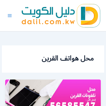
خطي
لى
لمحتوى
محل هواتف القرين