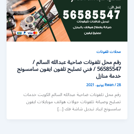
محلات تلفونات
رقم محل تلفونات ضاحية عبدالله السالم /
56585547 / فني تصليح تلفون ايفون سامسونج
خدمة منازل
28 يونيو، 2021
/
Rwan
رقم محل تلفونات ضاحية عبدالله السالم الكويت خدمات
تصليح وصيانة تلفونات جولات هواتف موبايلات ايفون
سامسونج ايباد تبديل شاشة فك […]