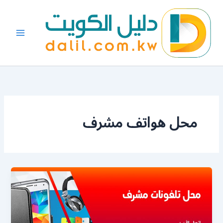
خطي
لى
لمحتوى
محل هواتف مشرف