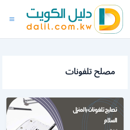
خطي
لى
لمحتوى
مصلح تلفونات