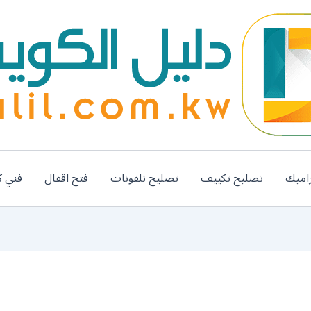
اميك
تصليح تكييف
تصليح تلفونات
فتح اقفال
فني ك