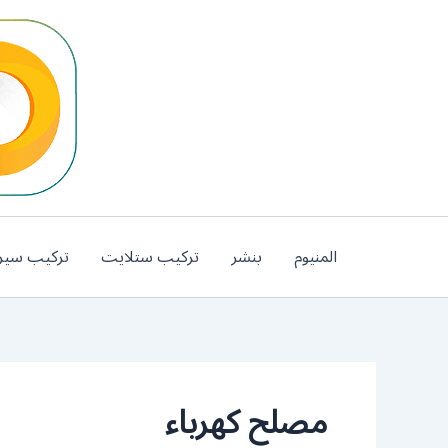
خطي
لى
لمحتوى
المنيوم
بنشر
تركيب ستلايت
تركيب سير
مصلح كهرباء