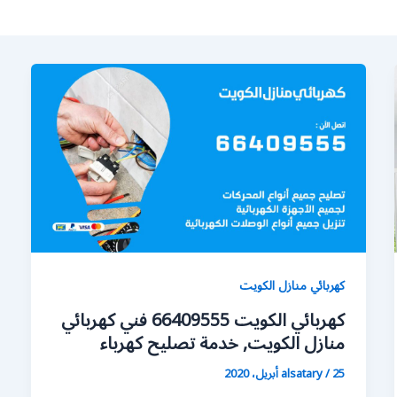
كهربائي منازل الكويت
كهربائي الكويت 66409555 فني كهربائي
منازل الكويت, خدمة تصليح كهرباء
25 أبريل، 2020
/
alsatary