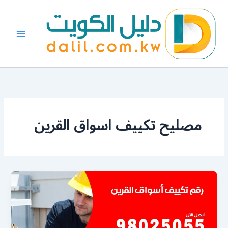
خطي
لى
لمحتوى
مصليح تكييف اسواق القرين