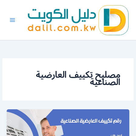
خطي
لى
لمحتوى
مصليح تكييف العارضية
الصناعية