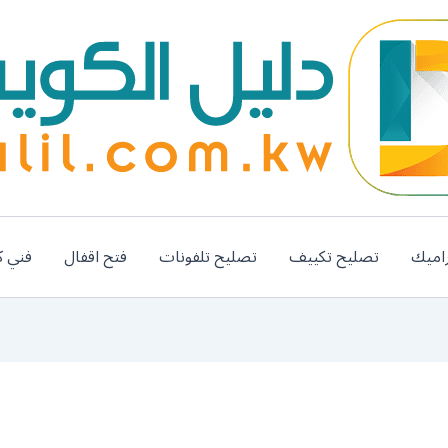
اميك
تصليح تكييف
تصليح تلفونات
فتح اقفال
فني ك