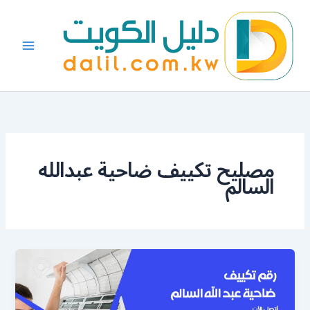
خطي
لى
لمحتوى
مصليح تكييف ضاحية عبدالله
السالم