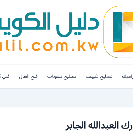
اميك
تصليح تكييف
تصليح تلفونات
فتح اقفال
فني ك
العبدالله الجابر