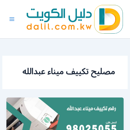
خطي
لى
لمحتوى
مصليح تكييف ميناء عبدالله