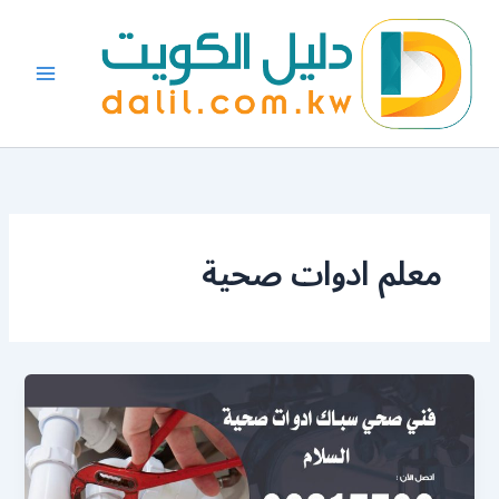
خطي
لى
لمحتوى
معلم ادوات صحية