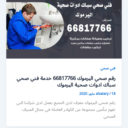
فني صحي
رقم صحي اليرموك 66817766 خدمة فني صحي
سباك ادوات صحية اليرموك
18 مايو، 2020
/
alsatary
رقم صحي اليرموك معرف لدى الجميع يعمل لدى شركتنا التي
تقوم بتأمين مجموعة من الكوادر العاملة في مجال الصرف
الصحي