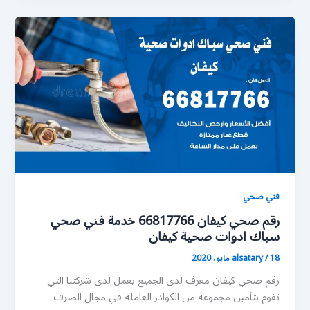
فني صحي
رقم صحي كيفان 66817766 خدمة فني صحي
سباك ادوات صحية كيفان
18 مايو، 2020
/
alsatary
رقم صحي كيفان معرف لدى الجميع يعمل لدى شركتنا التي
تقوم بتأمين مجموعة من الكوادر العاملة في مجال الصرف