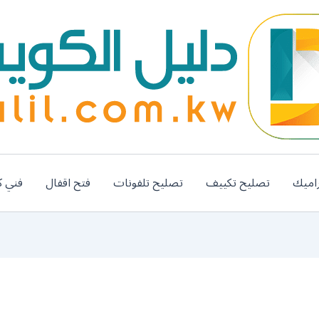
اميك
تصليح تكييف
تصليح تلفونات
فتح اقفال
فني ك