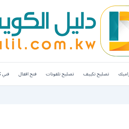
اميك
تصليح تكييف
تصليح تلفونات
فتح اقفال
فني ك