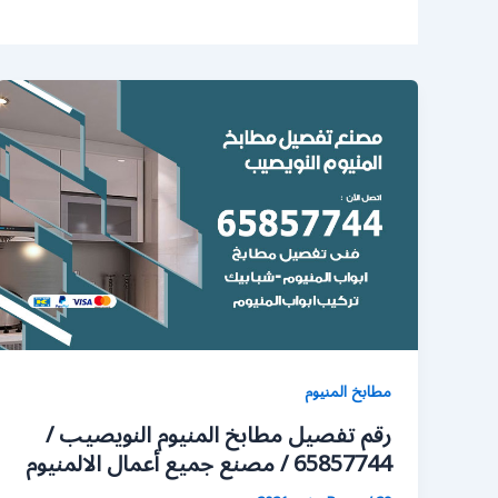
مطابخ المنيوم
رقم تفصيل مطابخ المنيوم النويصيب /
65857744 / مصنع جميع أعمال الالمنيوم