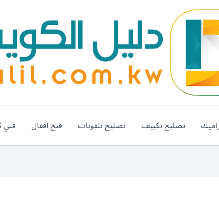
اميك
تصليح تكييف
تصليح تلفونات
فتح اقفال
فني ك