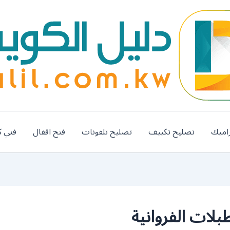
اميك
تصليح تكييف
تصليح تلفونات
فتح اقفال
فني ك
لات الفروانية