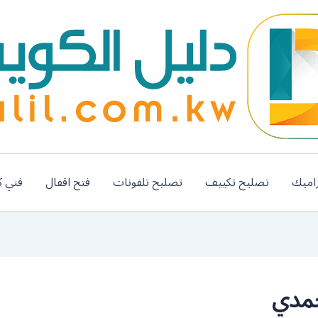
اميك
تصليح تكييف
تصليح تلفونات
فتح اقفال
فني ك
حمدي