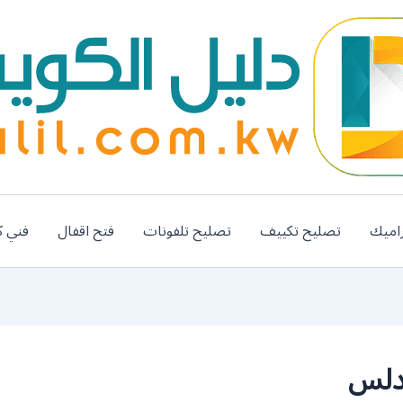
اميك
تصليح تكييف
تصليح تلفونات
فتح اقفال
فني ك
ندلس