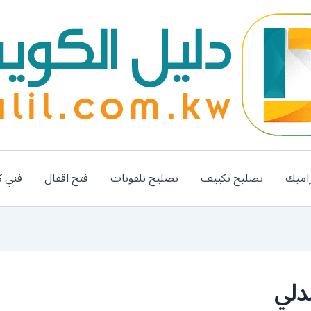
اميك
تصليح تكييف
تصليح تلفونات
فتح اقفال
فني ك
دلي