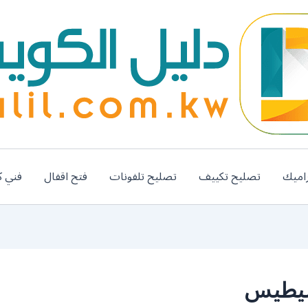
اميك
تصليح تكييف
تصليح تلفونات
فتح اقفال
فني ك
نيطيس