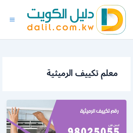
خطي
لى
لمحتوى
معلم تكييف الرميثية