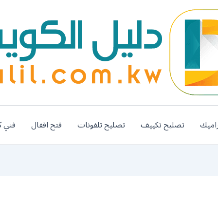
اميك
تصليح تكييف
تصليح تلفونات
فتح اقفال
فني ك