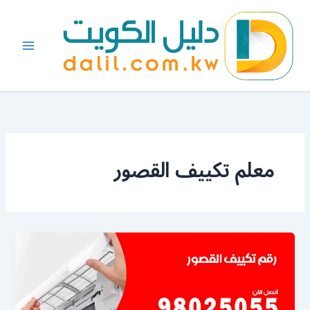
خطي
لى
لمحتوى
معلم تكييف القصور